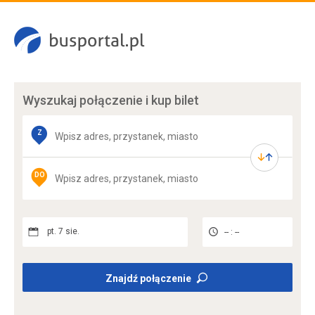
Wyszukaj połączenie
i kup bilet
Z
DO
pt. 7 sie.
-- : --
Znajdź połączenie