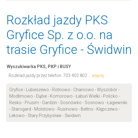
Rozkład jazdy PKS
Gryfice Sp. z o.o. na
trasie Gryfice - Świdwin
Wyszukiwarka PKS, PKP i BUSY
Rozkład jazdy przez telefon:
703 402 802
... więcej
Gryfice - Lubieszewo - Rotnowo - Charnowo - Wyszobór -
Modlimowo - Dąbie - Komorowo - Łabuń Wielki - Policko -
Resko - Prusim - Gardzin - Sosnówko - Sosnowo - Łagiewniki
- Starogard - Mołstowo - Rusinowo - Bełtno - Klępczewo -
Lekowo - Stary Przybysław - Świdwin