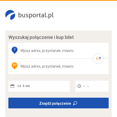
Wyszukaj połączenie
i kup bilet
Z
DO
cz. 6 sie.
-- : --
Znajdź połączenie