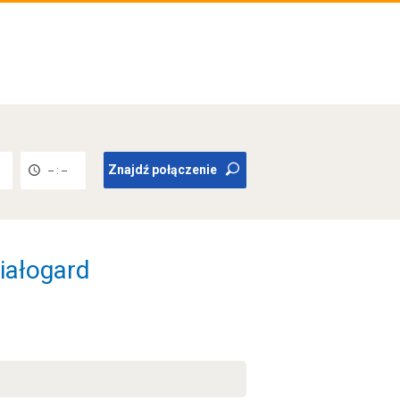
Znajdź połączenie
-- : --
Białogard