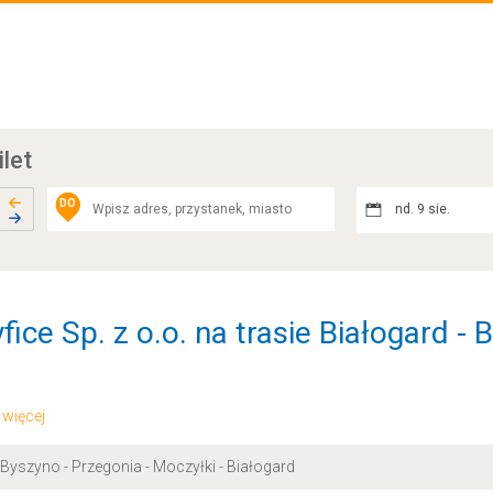
ilet
DO
nd. 9 sie.
ice Sp. z o.o. na trasie Białogard - 
.. więcej
Byszyno - Przegonia - Moczyłki - Białogard