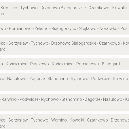
 Krosinko - Tychowo - Drzonowo Białogardzkie - Czarnkowo - Kowalki -
ard
kowo - Pomianowo - Żeleźno - Białogórzyno - Stajkowo - Nosówko - Pust
rsko - Borzysław - Tychowo - Drzonowo Białogardzkie - Czarnkowo - Ko
ard
cha - Kościernica - Pustkowo - Kościernica - Pomianowo - Białogard
wo - Nasutowo - Zagórze - Stanomino - Rychowo - Podwilcze - Rarwino -
 - Rarwino - Podwilcze - Rychowo - Stanomino - Zagórze - Nasutowo - K
rsko - Borzysław - Tychowo - Warnino - Kowalki - Czarnkowo - Drzonow
ard