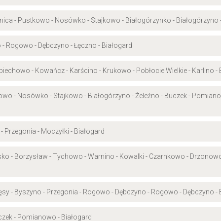
ernica - Pustkowo - Nosówko - Stajkowo - Białogórzynko - Białogórzyno
o - Rogowo - Dębczyno - Łęczno - Białogard
 Lubiechowo - Kowańcz - Karścino - Krukowo - Pobłocie Wielkie - Karlino -
kowo - Nosówko - Stajkowo - Białogórzyno - Żeleźno - Buczek - Pomiano
 Przegonia - Moczyłki - Białogard
rsko - Borzysław - Tychowo - Warnino - Kowalki - Czarnkowo - Drzonowo
ęsy - Byszyno - Przegonia - Rogowo - Dębczyno - Rogowo - Dębczyno - 
czek - Pomianowo - Białogard