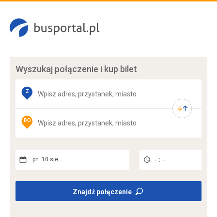
Wyszukaj połączenie
i kup bilet
Z
DO
pn. 10 sie.
-- : --
Znajdź połączenie