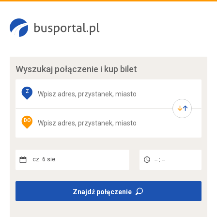
Wyszukaj połączenie
i kup bilet
Z
DO
cz. 6 sie.
-- : --
Znajdź połączenie