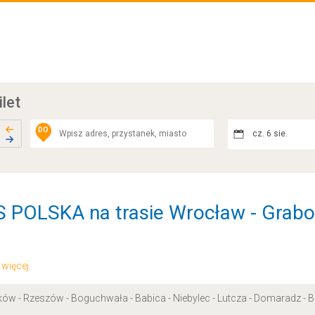
ilet
DO
cz. 6 sie.
 POLSKA na trasie Wrocław - Grabo
.. więcej
aków - Rzeszów - Boguchwała - Babica - Niebylec - Lutcza - Domaradz - Bl