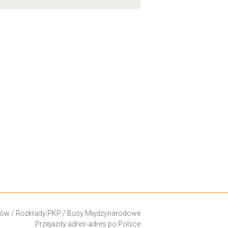
ków
/
Rozkłady PKP
/
Busy Międzynarodowe
Przejazdy adres-adres po Polsce