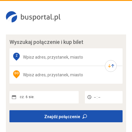
Wyszukaj połączenie
i kup bilet
Z
DO
cz. 6 sie.
-- : --
Znajdź połączenie