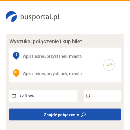
Wyszukaj połączenie
i kup bilet
Z
DO
so. 8 sie.
-- : --
Znajdź połączenie