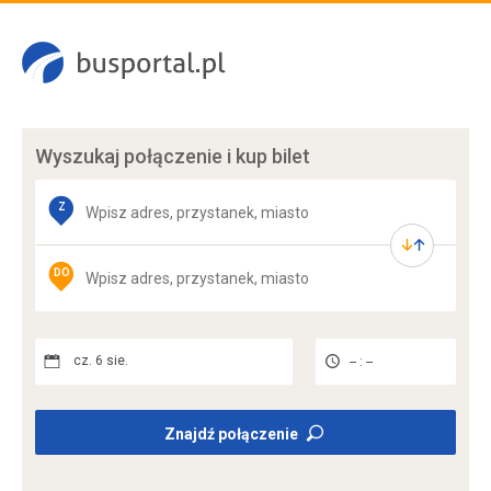
Wyszukaj połączenie
i kup bilet
Z
DO
cz. 6 sie.
-- : --
Znajdź połączenie