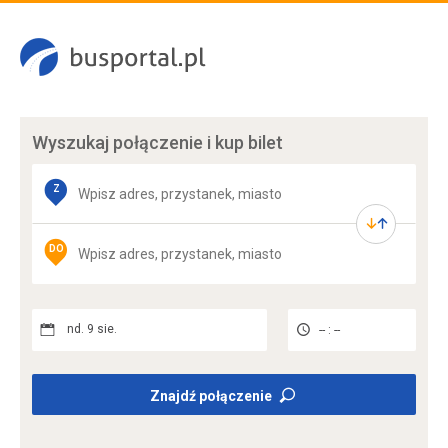
Wyszukaj połączenie
i kup bilet
Z
DO
nd. 9 sie.
-- : --
Znajdź połączenie