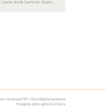
Czarna - Borek Czarniński - Dłużka -
ków
/
Rozkłady PKP
/
Busy Międzynarodowe
Przejazdy adres-adres po Polsce