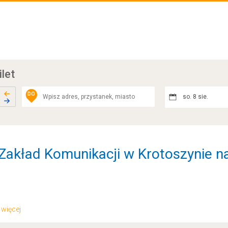
ilet
DO
so. 8 sie.
 Zakład Komunikacji w Krotoszynie na
.. więcej