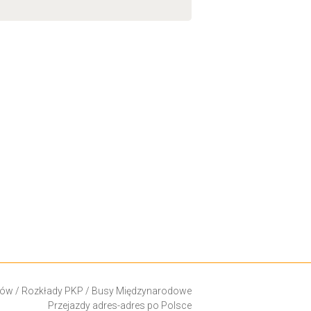
ków
/
Rozkłady PKP
/
Busy Międzynarodowe
Przejazdy adres-adres po Polsce