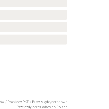
ków
/
Rozkłady PKP
/
Busy Międzynarodowe
Przejazdy adres-adres po Polsce