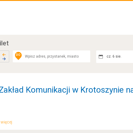
ilet
DO
cz. 6 sie.
Zakład Komunikacji w Krotoszynie na
.. więcej