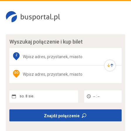
Wyszukaj połączenie
i kup bilet
Z
DO
so. 8 sie.
-- : --
Znajdź połączenie