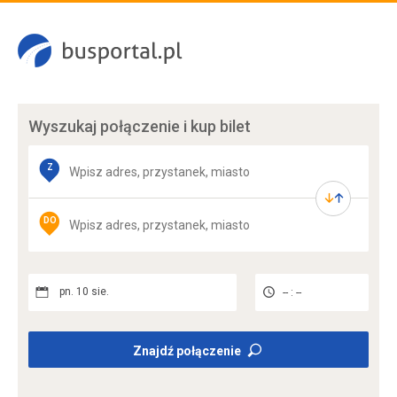
Wyszukaj połączenie
i kup bilet
Z
DO
pn. 10 sie.
-- : --
Znajdź połączenie