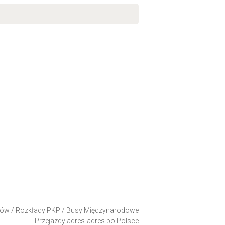
ków
/
Rozkłady PKP
/
Busy Międzynarodowe
Przejazdy adres-adres po Polsce