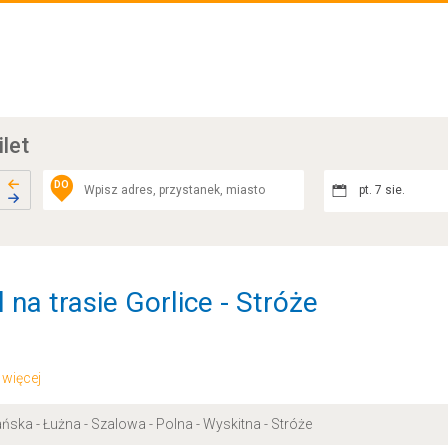
ilet
DO
pt. 7 sie.
 na trasie Gorlice - Stróże
.. więcej
ńska - Łużna - Szalowa - Polna - Wyskitna - Stróże