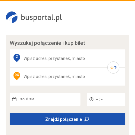
Wyszukaj połączenie
i kup bilet
Z
DO
so. 8 sie.
-- : --
Znajdź połączenie