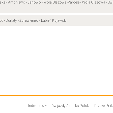
a - Antoniewo - Janowo - Wola Olszowa-Parcele - Wola Olszowa - Świer
 - Durlaty - Żurawieniec - Lubień Kujawski
Indeks rozkładów jazdy
/
Indeks Polskich Przewoźni