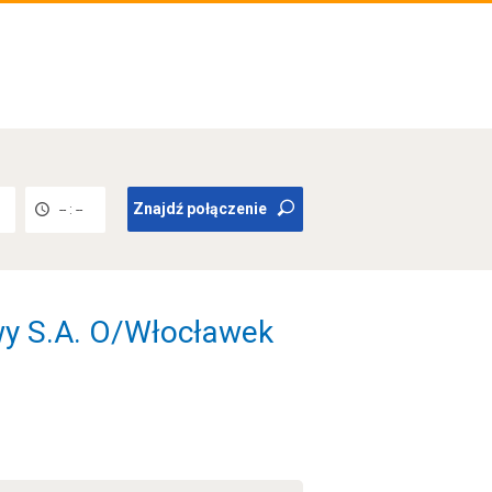
Znajdź połączenie
-- : --
y S.A. O/Włocławek