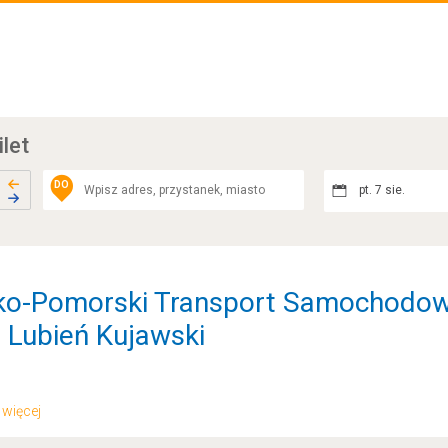
ilet
DO
pt. 7 sie.
sko-Pomorski Transport Samochodow
- Lubień Kujawski
.. więcej