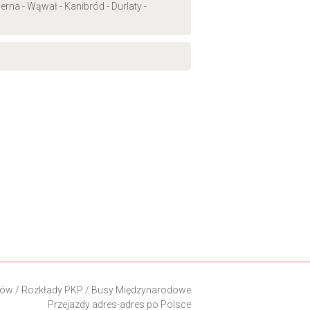
na - Wąwał - Kanibród - Durlaty -
ków
/
Rozkłady PKP
/
Busy Międzynarodowe
Przejazdy adres-adres po Polsce