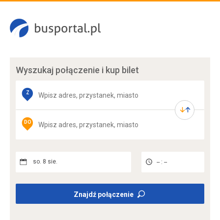
Wyszukaj połączenie
i kup bilet
Z
DO
so. 8 sie.
-- : --
Znajdź połączenie