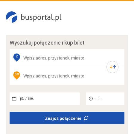
Wyszukaj połączenie
i kup bilet
Z
DO
pt. 7 sie.
-- : --
Znajdź połączenie