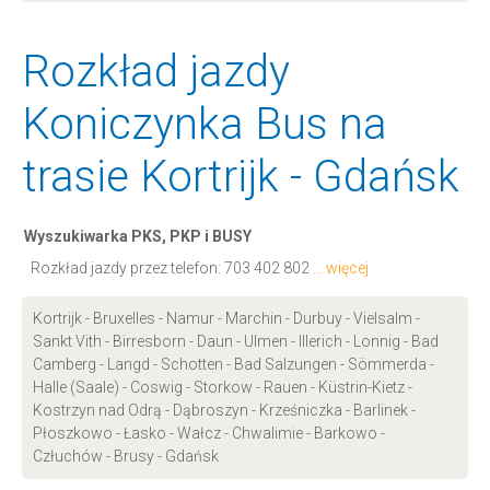
Rozkład jazdy
Koniczynka Bus na
trasie Kortrijk - Gdańsk
Wyszukiwarka PKS, PKP i BUSY
Rozkład jazdy przez telefon:
703 402 802
... więcej
Kortrijk - Bruxelles - Namur - Marchin - Durbuy - Vielsalm -
Sankt Vith - Birresborn - Daun - Ulmen - Illerich - Lonnig - Bad
Camberg - Langd - Schotten - Bad Salzungen - Sömmerda -
Halle (Saale) - Coswig - Storkow - Rauen - Küstrin-Kietz -
Kostrzyn nad Odrą - Dąbroszyn - Krześniczka - Barlinek -
Płoszkowo - Łasko - Wałcz - Chwalimie - Barkowo -
Człuchów - Brusy - Gdańsk