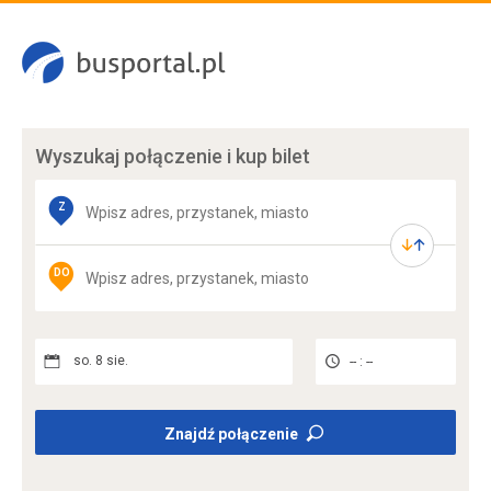
Wyszukaj połączenie
i kup bilet
Z
DO
so. 8 sie.
-- : --
Znajdź połączenie