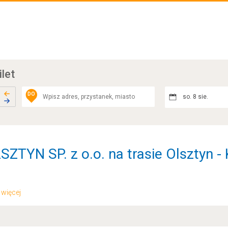
ilet
DO
so. 8 sie.
SZTYN SP. z o.o. na trasie Olsztyn -
.. więcej