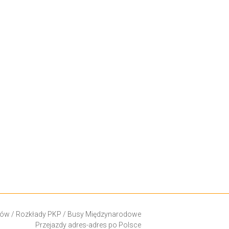
ków
/
Rozkłady PKP
/
Busy Międzynarodowe
Przejazdy adres-adres po Polsce