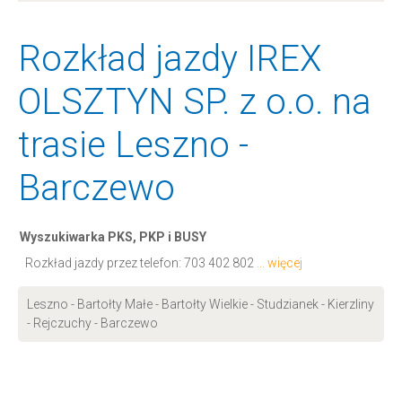
Rozkład jazdy IREX
OLSZTYN SP. z o.o. na
trasie Leszno -
Barczewo
Wyszukiwarka PKS, PKP i BUSY
Rozkład jazdy przez telefon:
703 402 802
... więcej
Leszno - Bartołty Małe - Bartołty Wielkie - Studzianek - Kierzliny
- Rejczuchy - Barczewo