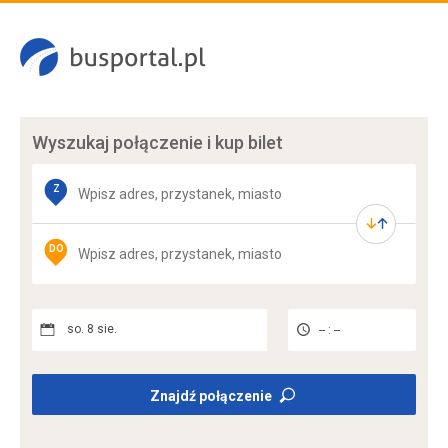
Wyszukaj połączenie
i kup bilet
Z
DO
so. 8 sie.
-- : --
Znajdź połączenie