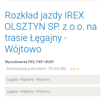
Rozkład jazdy IREX
OLSZTYN SP. z o.o. na
trasie Łęgajny -
Wójtowo
Wyszukiwarka PKS, PKP i BUSY
Rozkład jazdy przez telefon:
703 402 802
... więcej
Łęgajny - Kaplityny - Wójtowo
Łęgajny - Kaplityny - Wójtowo