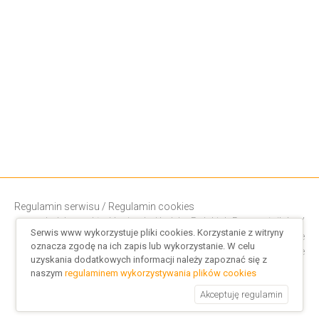
Regulamin serwisu
/
Regulamin cookies
Indeks rozkładów jazdy
/
Indeks Polskich Przewoźników
/
Serwis www wykorzystuje pliki cookies. Korzystanie z witryny
Rozkłady PKP
/
Busy Międzynarodowe
oznacza zgodę na ich zapis lub wykorzystanie. W celu
Przejazdy adres-adres po Polsce
uzyskania dodatkowych informacji należy zapoznać się z
naszym
regulaminem wykorzystywania plików cookies
Akceptuję regulamin