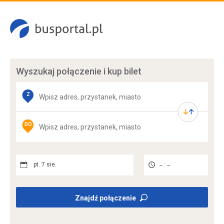
Wyszukaj połączenie
i kup bilet
Z
DO
pt. 7 sie.
-- : --
Znajdź połączenie