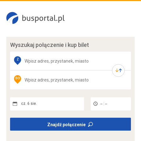
Wyszukaj połączenie
i kup bilet
Z
DO
cz. 6 sie.
-- : --
Znajdź połączenie