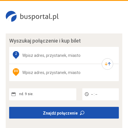
Wyszukaj połączenie
i kup bilet
Z
DO
nd. 9 sie.
-- : --
Znajdź połączenie