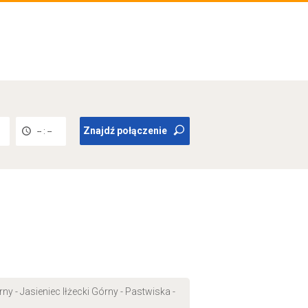
Znajdź połączenie
-- : --
y - Jasieniec Iłżecki Górny - Pastwiska -