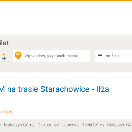
ilet
DO
so. 8 sie.
na trasie Starachowice - Iłża
.. więcej
 Małyszyn Górny - Ostrożanka - Jasieniec Iłżecki Górny - Małyszyn Górn