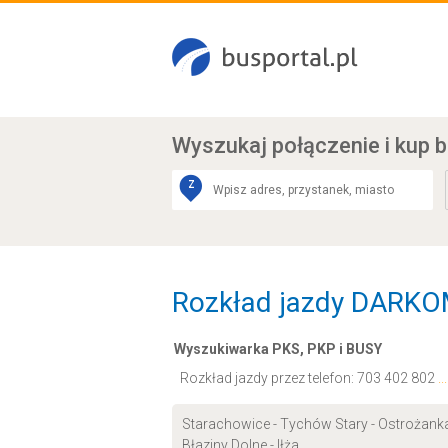
Wyszukaj połączenie
i kup b
Z
Rozkład jazdy DARKOM 
Wyszukiwarka PKS, PKP i BUSY
Rozkład jazdy przez telefon:
703 402 802
.
Starachowice - Tychów Stary - Ostrożanka -
Błaziny Dolne - Iłża