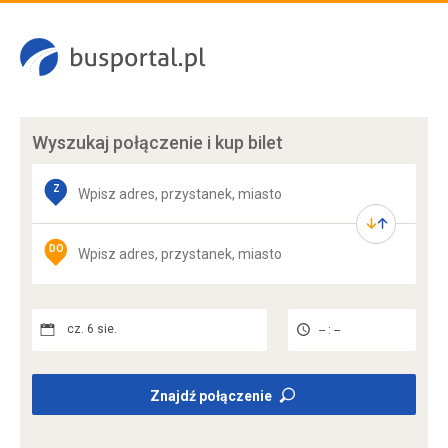
Wyszukaj połączenie
i kup bilet
Z
DO
cz. 6 sie.
-- : --
Znajdź połączenie