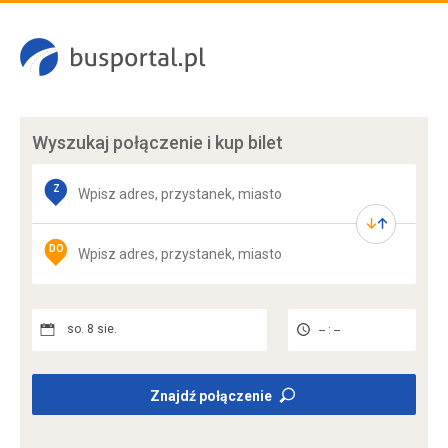
Wyszukaj połączenie
i kup bilet
Z
DO
so. 8 sie.
-- : --
Znajdź połączenie