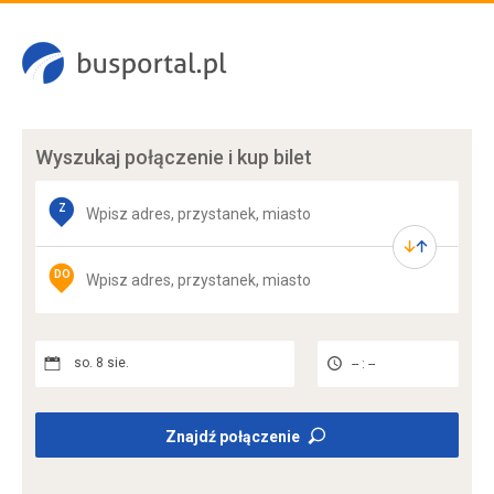
Wyszukaj połączenie
i kup bilet
Z
DO
so. 8 sie.
-- : --
Znajdź połączenie