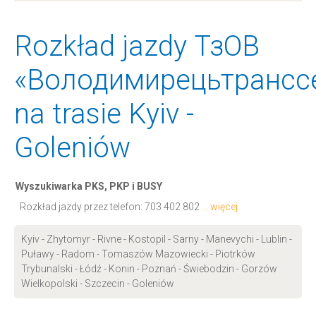
Rozkład jazdy ТзОВ
«Володимирецьтранссе
na trasie Kyiv -
Goleniów
Wyszukiwarka PKS, PKP i BUSY
Rozkład jazdy przez telefon:
703 402 802
... więcej
Kyiv - Zhytomyr - Rivne - Kostopil - Sarny - Manevychi - Lublin -
Puławy - Radom - Tomaszów Mazowiecki - Piotrków
Trybunalski - Łódź - Konin - Poznań - Świebodzin - Gorzów
Wielkopolski - Szczecin - Goleniów