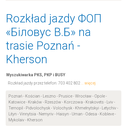
Rozkład jazdy ФОП
«Біловус В.Б» na
trasie Poznań -
Kherson
Wyszukiwarka PKS, PKP i BUSY
Rozkład jazdy przez telefon:
703 402 802
... więcej
Poznań - Kościan - Leszno - Prusice - Wrocław - Opole -
Katowice - Kraków - Rzeszów - Korczowa - Krakovets - Lviv -
Ternopil - Pidvolochysk - Volochysk - Khmelnytskyi - Letychiv -
Lityn - Vinnytsia - Nemyriv - Haisyn - Uman - Odesa - Kobleve -
Mykolaiv - Kherson