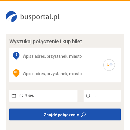
Wyszukaj połączenie
i kup bilet
Z
DO
nd. 9 sie.
-- : --
Znajdź połączenie