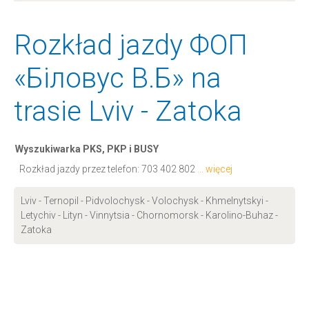
Rozkład jazdy ФОП
«Біловус В.Б» na
trasie Lviv - Zatoka
Wyszukiwarka PKS, PKP i BUSY
Rozkład jazdy przez telefon:
703 402 802
... więcej
Lviv - Ternopil - Pidvolochysk - Volochysk - Khmelnytskyi -
Letychiv - Lityn - Vinnytsia - Chornomorsk - Karolino-Buhaz -
Zatoka