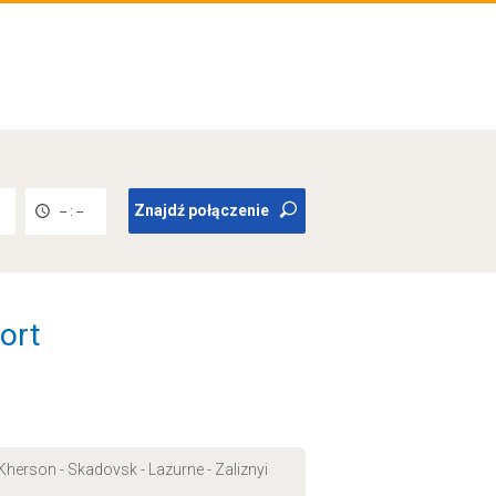
Znajdź połączenie
-- : --
Port
 Kherson - Skadovsk - Lazurne - Zaliznyi