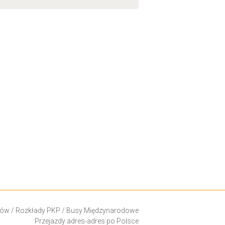
ków
/
Rozkłady PKP
/
Busy Międzynarodowe
Przejazdy adres-adres po Polsce