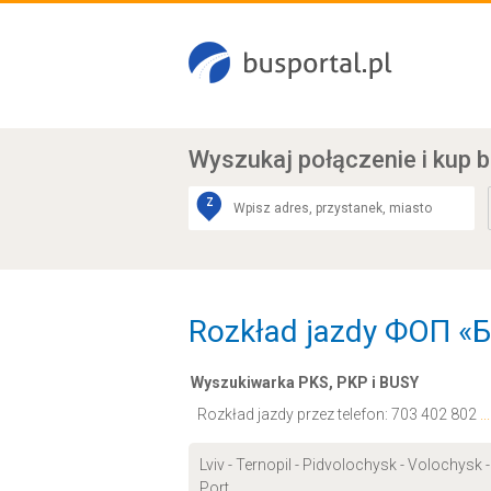
Wyszukaj połączenie
i kup b
Z
Rozkład jazdy ФОП «Біл
Wyszukiwarka PKS, PKP i BUSY
Rozkład jazdy przez telefon:
703 402 802
.
Lviv - Ternopil - Pidvolochysk - Volochysk 
Port