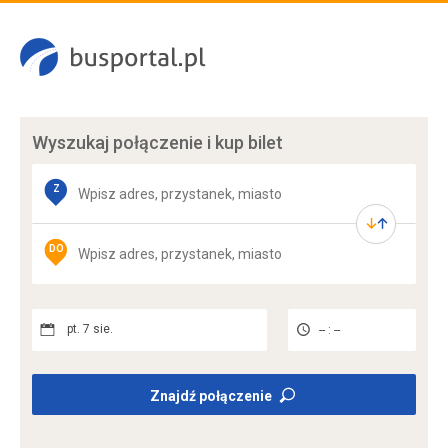
Wyszukaj połączenie
i kup bilet
Z
DO
pt. 7 sie.
-- : --
Znajdź połączenie