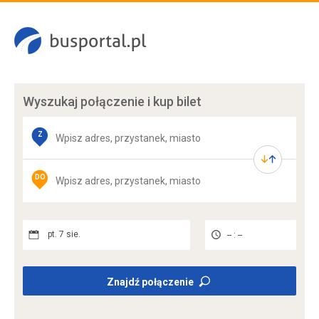
Wyszukaj połączenie
i kup bilet
Z
DO
pt. 7 sie.
-- : --
Znajdź połączenie