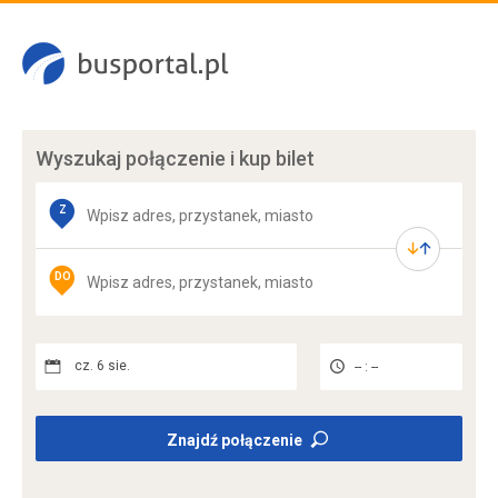
Wyszukaj połączenie
i kup bilet
Z
DO
cz. 6 sie.
-- : --
Znajdź połączenie