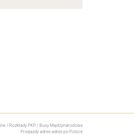
ków
/
Rozkłady PKP
/
Busy Międzynarodowe
Przejazdy adres-adres po Polsce