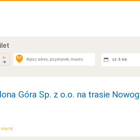
ilet
DO
cz. 6 sie.
lona Góra Sp. z o.o. na trasie Nowog
.. więcej