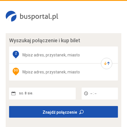
Wyszukaj połączenie
i kup bilet
Z
DO
so. 8 sie.
-- : --
Znajdź połączenie