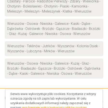
Czastary - Parcice - Radostów Pierwszy - Żdżary - Wiewiórka -
Chotynin - Bolesławiec - Chotynin - Piaski - Kamionka -
Mieleszyn - Mieleszyn - Mieleszynek - Klatka - Wieruszów
Wieruszów - Osowa - Niwiska - Galewice - Kaski - Dąbie -
Dąbrówka - Ostrówek - Brzózki - Gąszcze - Biadaszki - Brzózki
- Głaz - Kużaj - Galewice - Niwiska - Osowa - Wieruszów
Wieruszów - Teklinów - Jutrków - Wyszanów - Kolonia Osiek -
Wyszanów - Lubczyna - Mirków - Wieruszów
Wieruszów - Osowa - Niwiska - Galewice - Kużaj - Głaz -
Brzózki - Biadaszki - Gąszcze - Brzózki - Ostrówek - Dąbrówka
- Dąbie - Kaski - Galewice - Niwiska - Osowa - Wieruszów
Serwis www wykorzystuje pliki cookies. Korzystanie z witryny
Regulamin serwisu
/
Regulamin cookies
oznacza zgodę na ich zapis lub wykorzystanie. W celu
uzyskania dodatkowych informacji należy zapoznać się z
Indeks rozkładów jazdy
/
Indeks Polskich Przewoźników
/
naszym
regulaminem wykorzystywania plików cookies