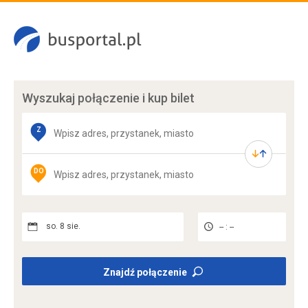
Wyszukaj połączenie
i kup bilet
Z
DO
so. 8 sie.
-- : --
Znajdź połączenie