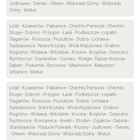
Jodłowiec - Sieniec - Olewin - Widoradz Górny - Widoradz
Dolny - Wieluń
Łódź - Ksawerów - Pabianice - Chechło Pierwsze - Chechło
Drugie - Dobroń - Przygoń - Łask - Podłaszcze - Łopatki -
Sięganów - Rososza - Pruszków - Dobra - Lichawa -
Sędziejowice - Nowe Kozuby - Wola Wężykowa - Grabno -
Rogóźno - Widawa - Witoldów - Kocina - Brzyków - Osieczno -
Rychłocice - Szynkielów - Cisowa - Wielgie - Dębiec-Kolonia -
Dębiec - Piskornik - Borowiec - Masłowice - Małyszyn -
Urbanice - Wieluń
Łódź - Ksawerów - Pabianice - Chechło Pierwsze - Chechło
Drugie - Dobroń - Przygoń - Łask - Podłaszcze - Łopatki -
Sięganów - Rososza - Pruszków - Dobra - Lichawa -
Sędziejowice - Stare Kozuby - Wola Wężykowa - Grabno -
Rogóźno - Widawa - Witoldów - Kocina - Brzyków - Osieczno -
Rychłocice - Konopnica - Anielin - Strobin - Osjaków - Dębina -
Stanisławów - Raducki Folwark - Klusiny - Jodłowiec - Sieniec
- Olewin - Widoradz Górny - Widoradz Dolny - Wieluń