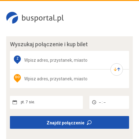
Wyszukaj połączenie
i kup bilet
Z
DO
pt. 7 sie.
-- : --
Znajdź połączenie