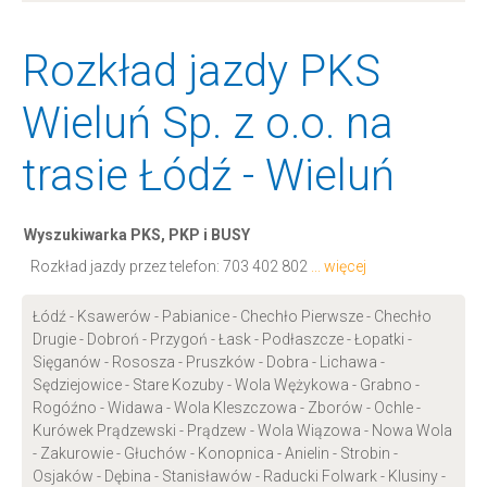
Rozkład jazdy PKS
Wieluń Sp. z o.o. na
trasie Łódź - Wieluń
Wyszukiwarka PKS, PKP i BUSY
Rozkład jazdy przez telefon:
703 402 802
... więcej
Łódź - Ksawerów - Pabianice - Chechło Pierwsze - Chechło
Drugie - Dobroń - Przygoń - Łask - Podłaszcze - Łopatki -
Sięganów - Rososza - Pruszków - Dobra - Lichawa -
Sędziejowice - Stare Kozuby - Wola Wężykowa - Grabno -
Rogóźno - Widawa - Wola Kleszczowa - Zborów - Ochle -
Kurówek Prądzewski - Prądzew - Wola Wiązowa - Nowa Wola
- Zakurowie - Głuchów - Konopnica - Anielin - Strobin -
Osjaków - Dębina - Stanisławów - Raducki Folwark - Klusiny -