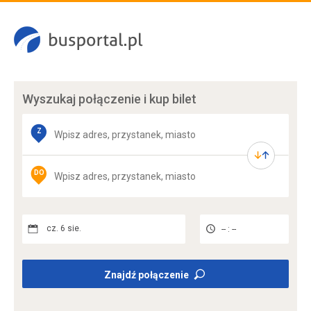
Wyszukaj połączenie
i kup bilet
Z
DO
cz. 6 sie.
-- : --
Znajdź połączenie