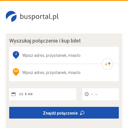
Wyszukaj połączenie
i kup bilet
Z
DO
cz. 6 sie.
-- : --
Znajdź połączenie