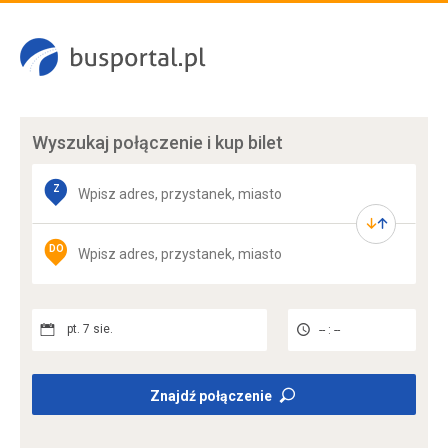
Wyszukaj połączenie
i kup bilet
Z
DO
pt. 7 sie.
-- : --
Znajdź połączenie