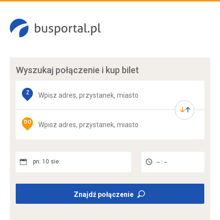
Wyszukaj połączenie
i kup bilet
Z
DO
pn. 10 sie.
-- : --
Znajdź połączenie