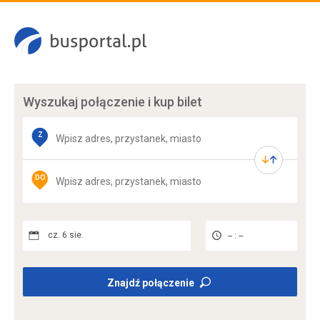
Wyszukaj połączenie
i kup bilet
Z
DO
cz. 6 sie.
-- : --
Znajdź połączenie