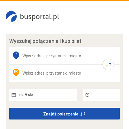
Wyszukaj połączenie
i kup bilet
Z
DO
nd. 9 sie.
-- : --
Znajdź połączenie