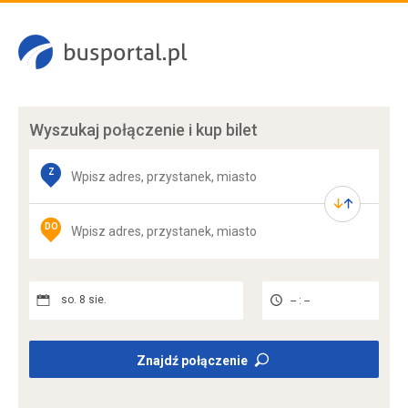
Wyszukaj połączenie
i kup bilet
Z
DO
so. 8 sie.
-- : --
Znajdź połączenie