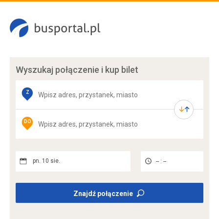
Wyszukaj połączenie
i kup bilet
Z
DO
pn. 10 sie.
-- : --
Znajdź połączenie